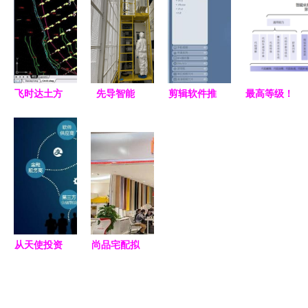
官方版——
数据和AI重
软件介绍
其他行业软
塑软件开发
件探析
生态
飞时达土方
先导智能
剪辑软件推
最高等级！
计算软件
专注软件开
荐 轻松找
华为云盘古
FastTFT
发，引领全
到适合你的
研发大模型
功能深度解
球智能装备
的剪辑利器
通过首批代
析与破解风
新格局
码大模型评
险警示
估
从天使投资
尚品宅配拟
到纵深入海
募资8亿，
商派李钟伟
加码成都维
的转身与坚
尚工厂建设