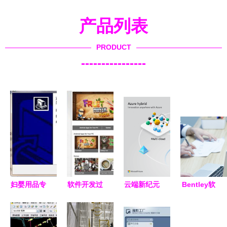
产品列表
PRODUCT
----------------
妇婴用品专
软件开发过
云端新纪元
Bentley软
卖店管理系
程中的支撑
微软如何借
件概览及建
统下载v2.0
性软件
力云原生、
筑行业BIM