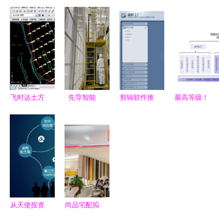
卖店管理系
程中的支撑
微软如何借
件概览及建
统下载v2.0
性软件
力云原生、
筑行业BIM
官方版——
数据和AI重
软件介绍
其他行业软
塑软件开发
件探析
生态
飞时达土方
先导智能
剪辑软件推
最高等级！
计算软件
专注软件开
荐 轻松找
华为云盘古
FastTFT
发，引领全
到适合你的
研发大模型
功能深度解
球智能装备
的剪辑利器
通过首批代
析与破解风
新格局
码大模型评
险警示
估
从天使投资
尚品宅配拟