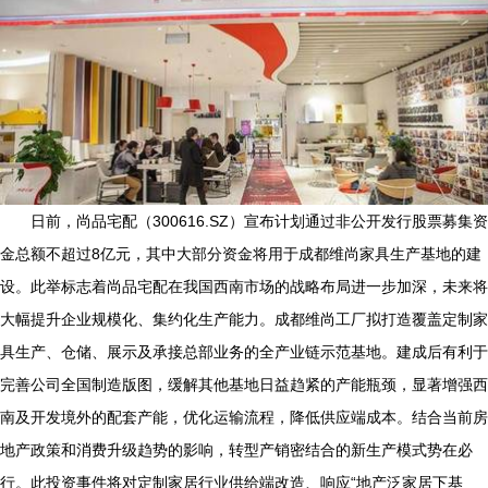
日前，尚品宅配（300616.SZ）宣布计划通过非公开发行股票募集资
金总额不超过8亿元，其中大部分资金将用于成都维尚家具生产基地的建
设。此举标志着尚品宅配在我国西南市场的战略布局进一步加深，未来将
大幅提升企业规模化、集约化生产能力。成都维尚工厂拟打造覆盖定制家
具生产、仓储、展示及承接总部业务的全产业链示范基地。建成后有利于
完善公司全国制造版图，缓解其他基地日益趋紧的产能瓶颈，显著增强西
南及开发境外的配套产能，优化运输流程，降低供应端成本。结合当前房
地产政策和消费升级趋势的影响，转型产销密结合的新生产模式势在必
行。此投资事件将对定制家居行业供给端改造、响应“地产泛家居下基